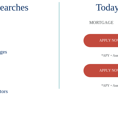
earches
Today
MORTGAGE
APPLY NO
ges
*APY = Annu
APPLY NO
*APY = Annu
tors