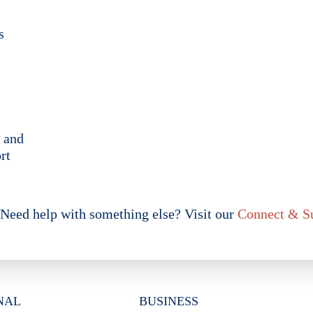
s
 and
rt
Need help with something else? Visit our
Connect & S
Personal
Business
NAL
BUSINESS