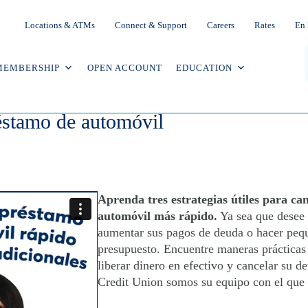
Locations & ATMs
Connect & Support
Careers
Rates
En 
MEMBERSHIP
OPEN ACCOUNT
EDUCATION
stamo de automóvil rápido | Consejos
éstamo de automóvil
Aprenda tres estrategias útiles para ca
automóvil más rápido.
Ya sea que desee
aumentar sus pagos de deuda o hacer pequ
presupuesto. Encuentre maneras prácticas d
liberar dinero en efectivo y cancelar su 
Credit Union somos su equipo con el que 