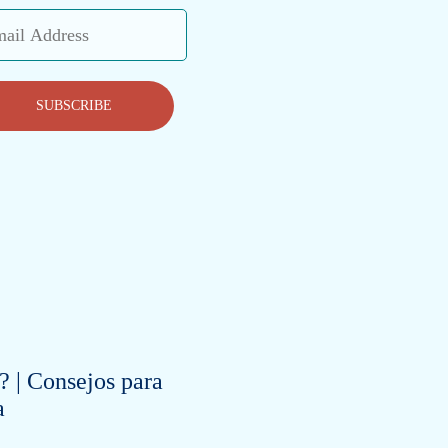
l
ess
SUBSCRIBE
? | Consejos para
a