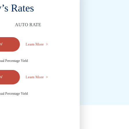
’s Rates
AUTO RATE
W
Learn More
al Percentage Yield
W
Learn More
al Percentage Yield