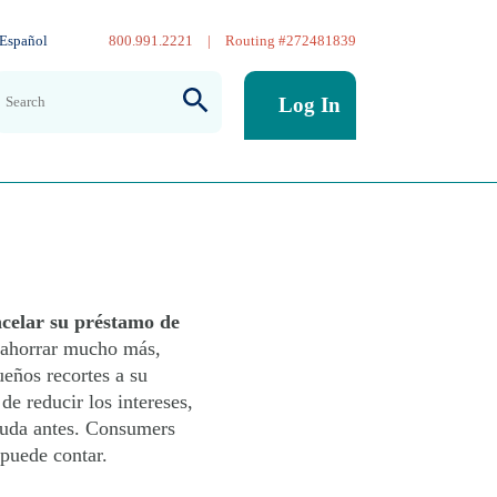
Español
800.991.2221
|
Routing #272481839
Log In
 para
ncelar su préstamo de
 ahorrar mucho más,
eños recortes a su
e reducir los intereses,
deuda antes. Consumers
puede contar.