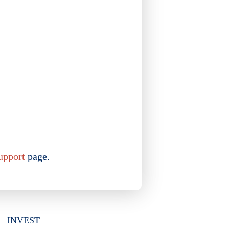
upport
page.
Invest
INVEST